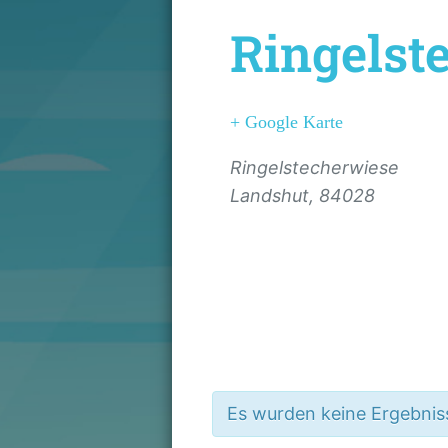
Ringelst
+ Google Karte
Ringelstecherwiese
Landshut
,
84028
Es wurden keine Ergebnis